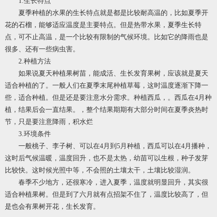
1.生长特点
夏季种植的水果的生长特点就是都是比较耐高温的，比如夏季开
花的石榴，能够适应温度是主要特点。但是热带水果，夏季生长特
点，可不止高温，是一个比较有限制的气候环境。比如它的降雨也是
很多、还有一些病虫害。
2.种植方法
如果说夏天种植果树苗，能成活、生长发育果树，应该就是夏天
适合种植的了。一般人们在夏季末尾种植草莓，这时温度逐渐下降一
些，适合种植。但是还是要注意水分需求。种植西瓜，。西瓜在4月种
植，结果后会一直结果。，整个结果期期有大部分时间在夏季炎热时
节，只是要注意降雨，积水烂
3.环境条件
一般桃子、李子树、可以在4月到5月种植，西瓜可以在4月播种，
这时后气候温暖，温度回升，也不是太热，幼苗可以生根，种子发芽
比较快。这时候光照中等，不会照的土壤太干，土壤比较湿润。
春季不少地方，还很寒冷，进入夏季，温度就明显回升，其实很
适合种植果树。但是到了六月就有点招架不住了，温度比较高了，但
是也会有果树开花，生长发育。