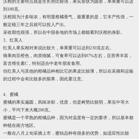
沃柑的主要特点就是生长势比较强，果实形状为圆形，单果重可以达
到180克。
沃柑因为汁多味浓，有明显柑橘香气，最重要的是，它丰产性强，一
般定植三年之后就可以投入产出。
采收期也很强，所以在中国各地的市场上都能看到沃柑的身影。
3、红美人
红美人果实相对来说比较大，单果重可以达到230克左右。
骑果肉呈橙色，肉质细腻，可食率可以达到87%左右，且营养丰富，
富含维生素C，特别适合中老年朋友食用。
但红美人与其他的柑橘品种相比它的果皮比较薄，所以在采摘和运输
的过程中会有比较多的裂果，因此要注意。
4、蜜橘
蜜橘的果实扁圆，风味浓郁，优质，但是树势比较弱，果实中等大
小，平均下来大概200克。
蜜橘是一个早熟的柑橘品种，因为对温度有一定的要求，所以基本都
种植在南方地区。
一般在八月上旬采摘上市，蜜桔品种有很多的优势，如适应性比较