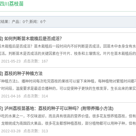
四川荔枝苗
结果：产品：0个,新闻：6个
闻
]
如何判断苗木栽植后是否成活？
苗木栽植后是否成活？苗木栽植后一段时间内不好判断是否成活，因苗木中本身含有水
成活。判断苗木是否成活的关键因素在于叶片、枝条和土壤情况。叶片在苗木栽植后的
021-05-23 点击次数：167
闻
]
荔枝的种子种植方法
子种植方法1、播种时间每次吃完荔枝的果核可以留下来种植，每种植物对繁殖时间都不
个时间段，温度要求是最适合播种的，可以促使种子更快的生根发芽，生长出来的果实
021-04-16 点击次数：314
识
]
泸州荔枝苗基地：荔枝的种子可以种吗？(附带养殖小方法)
季吃的水果之一，不仅味道好，而且具有很高的营养价值，很多花友想养殖荔枝，但有
、龙眼统成为南国四大果品，很多花友都想种植荔枝，部分植物都可以用种子种，但有
022-03-28 点击次数：313