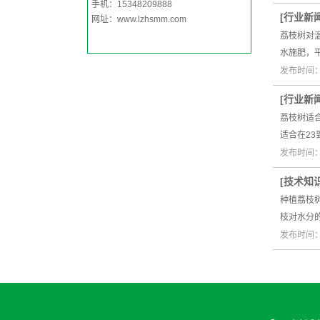
手机：15348209888
[
行业新
网址：
www.lzhsmm.com
荔枝树对
水施肥，
发布时间：2
[
行业新
荔枝树适
适合在2
发布时间：2
[
技术知
种植荔枝
枝对水分
发布时间：2