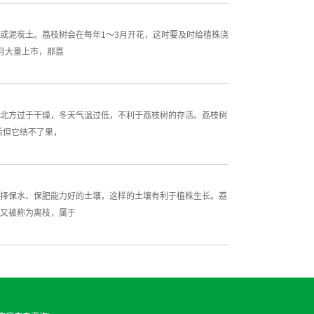
或泥炭土。荔枝树会在每年1～3月开花，这时要及时给植株浇
月大量上市，那荔
北方过于干燥，冬天气温过低，不利于荔枝树的存活。荔枝树
活但它结不了果，
择保水、保肥能力好的土壤，这样的土壤有利于植株生长。荔
又被称为离枝，属于