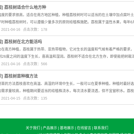
闻
]
荔枝树适合什么地方种
温度的要求很高，适合在南方地区种植，种植荔枝树时可以适当的在土壤中加点腐叶土
平时种植荔枝树时，可以遵循少量多次的原则给植株施肥。荔枝属于温性水果，每年6
021-04-16 点击次数：178
闻
]
荔枝树在北方能活吗
合在南方种植，荔枝属于热带、亚热带植物，它对生长的温度和气候有着严格的要求，
3到26度之间的温度下生长，喜高温和湿润。荔枝树不适合在北方生存，即使能把树栽
021-04-16 点击次数：566
识
]
荔枝树苗种植方法
树苗的方法荔枝喜欢在高温、高湿的环境中生长，一般可以在夏季种植，种植时最好选
的需求量较高，种植期间要适当的给植株浇水，每次浇水要浇透，但不宜留积水。荔枝
021-04-15 点击次数：135
关于我们
|
产品展示
|
基地展示
|
在线留言
|
联系我们