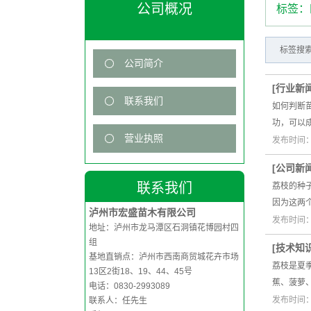
公司概况
标签：
标签搜索
公司简介
[
行业新
联系我们
如何判断
功，可以
营业执照
发布时间：2
[
公司新
联系我们
荔枝的种
因为这两
泸州市宏盛苗木有限公司
发布时间：2
地址：泸州市龙马潭区石洞镇花博园村四
组
[
技术知
基地直销点：泸州市西南商贸城花卉市场
荔枝是夏
13区2街18、19、44、45号
蕉、菠萝
电话：0830-2993089
发布时间：2
联系人：任先生