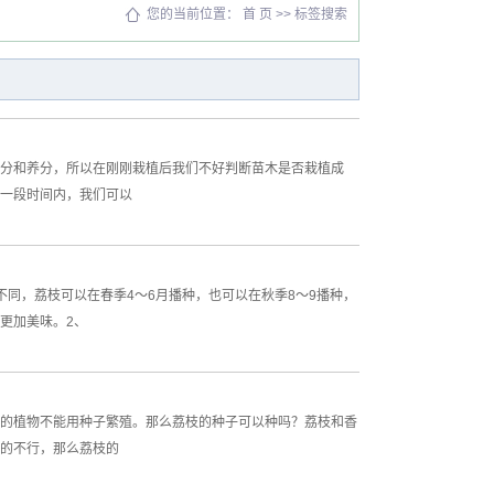
您的当前位置：
首 页
>> 标签搜索
分和养分，所以在刚刚栽植后我们不好判断苗木是否栽植成
一段时间内，我们可以
同，荔枝可以在春季4～6月播种，也可以在秋季8～9播种，
更加美味。2、
的植物不能用种子繁殖。那么荔枝的种子可以种吗？荔枝和香
的不行，那么荔枝的